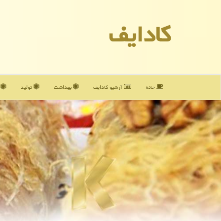
كادایف
خانه
آرشیو كادایف
بهداشت
تولید
آ