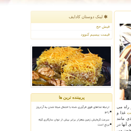
لینک دوستان كادایف
فیش حج
قیمت بیسیم کنوود
پربیننده ترین ها
ارتباط غذاهای فوق فرآوری شده با احتمال مبتلا شدن به آرتروز
 راه می
زانو
ت
غذا و
ی مانند
سرعت گرمایش زمین ۵هزار برابر بیش از توان سازگاری گیاه
برنج است
 آنها در
 خون می