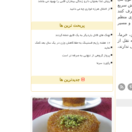
روش غذا بعنوان دارو زندگی بیماران قلبی را بهبود می بخشد
یش سریع
از اختلال هرزه خواری چه می دانید
رف کنند
زی منظم
 و مسیر
پربحث ترین ها
نهنگ های قاتل باردیگر به یک قایق حمله کردند
، خرما،
 نقل از
۱۲ هفته رژیم فستینگ به حفظ کاهش وزن در یک سال بعد کمک
ندارند،
نماید
پرواز گروهی از تنهایی به صرفه تر است
رکورد سرما
جدیدترین ها