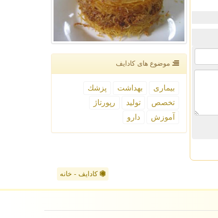
موضوع های كادایف
بیماری
بهداشت
پزشك
تخصص
تولید
رپورتاژ
آموزش
دارو
کادایف - خانه