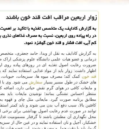
زوار اربعین مراقب افت قند خون باشند
به گزارش کادایف، یک متخصص تغذیه با تاکید بر اهمیت
در راه پیاده روی اربعین، نسبت به مصرف غذاهای نذری 
کم آبی، افت فشار و قند خون گوشزد نمود.
به گزارش کادایف به نقل از وبدا، حامد جعفری، متخصص 
درمانی و عضو هیات علمی دانشگاه علوم پزشکی اراک ض
ضرورت رعایت اصول تغذیه ای در روزهای پیاده روی ار
اظهار داشت: زوار باید از مواد غذایی استفاده نمایند ک
قند خون
کمک کند؛ مصرف میوه ها، سبزیجات، حبوبات، م
های خشک در طول مسیر بسیار
سفارش
می شود. وی با اع
و مایعات کافی در هوای گرم نقش حیاتی دارد، اضافه کرد:
منتظر احساس تشنگی بمانند؛ نوشیدن مایعات باید ب
مطابق برنامه صورت گیرد. مایعاتی مثل چای و قهوه ب
کافئین بالا، سبب دفع آب بدن می شوند و باید کمتر است
توانند در صورت عدم رعایت اصول بهداشتی برای برخی افرا
محل نگهداری آن مطمئن باشند تا گرفتار مسمومیت غذایی
خشکبار، آجیل و نان استفاده نمایند و در عین حال از سبزیجا
گرما، باید با دقت حمل و مصرف شوند. این عضو هیات علمی