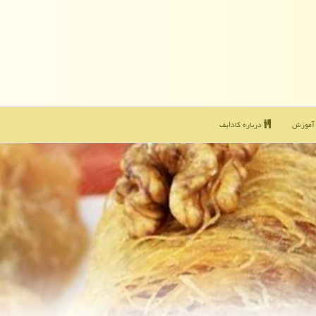
موزش
درباره كادایف