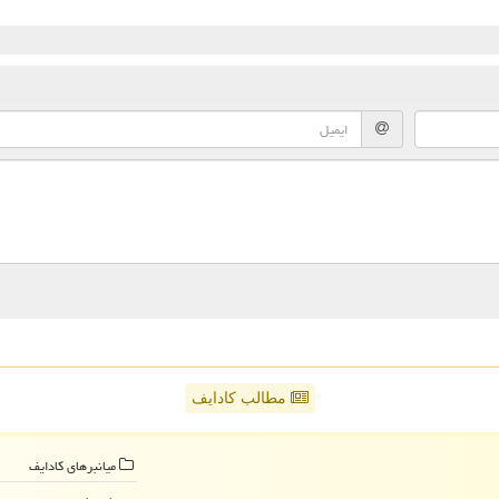
مطالب کادایف
میانبرهای كادایف