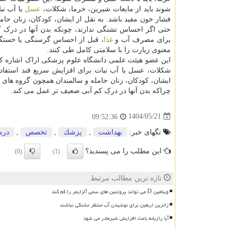
شوند باید از مایعات شیرین، خرما، شکلات،
عسل
یا آب نب
فشار خون مفید باشد. به نقل از ایشان، کودکان، زنان حا
حتی اگر احساس تشنگی ندارند، چونکه بدن آنها در درک ک
برای مصرف آب و
غذا
، قبل از احساس گرسنگی یا خستگی، 
معنوی زیارت را با سلامتی کامل طی کنند.
این عضو هیئت علمی دانشگاه علوم پزشکی اراک اشاره کرد
شکلات، عسل یا آب نبات برای افزایش سریع قند استفاده
ایشان، کودکان، زنان حامله و سالمندان همچون گروه های 
چراکه بدن آنها در درک کم آبی ضعیف تر عمل می کند.
1404/05/21
09:52:36
تگهای خبر:
بهداشت
,
پزشك
,
تخصص
,
درم
این مطلب را می پسندید؟
(0)
(1)
تازه ترین مطالب مرتبط
ویتامین D می تواند پروتئین های سمی آلزایمر را کم کند
زائرین اربعین برای نوشیدن آب منتظر تشنگی نباشند
آیا رازیانه باعث افزایش شیرمادر می شود