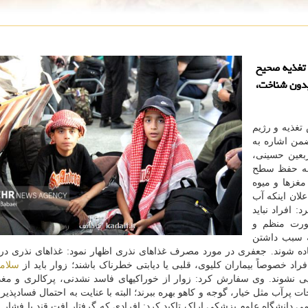
 تغذیه صحیح
بدون شناخت،
تغذیه و رژیم
من اشاره به
بعین حسینی،
ه به حفظ سطح
غزها و میوه
لان اینکه آب
 افراد نباید
صورت منظم و
ه سبب داشتن
فاده شوند. جعفری در مورد مصرف غذاهای نذری اظهار نمود: غذاهای نذری در
د خصوصاً بیماران کلیوی، قلبی یا دیابتی خطرناک باشند؛ زوار باید از
سلام
 نشوند. وی سفارش کرد: زوار از خوراکیهای فاسد نشدنی، پرکالری و مغذ
ت پرآب مثل خیار، گوجه و کاهو بهره ببرند؛ البته با عنایت به احتمال فسادپذیری
 دانشگاه علوم پزشکی اراک تاکید کرد: افرادی که گرفتار افت قند یا فشار