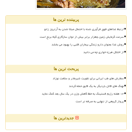
پربیننده ترین ها
ارتباط غذاهای فوق فرآوری شده با احتمال مبتلا شدن به آرتروز زانو
سرعت گرمایش زمین ۵هزار برابر بیش از توان سازگاری گیاه برنج است
روش غذا بعنوان دارو زندگی بیماران قلبی را بهبود می بخشد
از اختلال هرزه خواری چه می دانید
پربحث ترین ها
سفارش های طب ایرانی برای تقویت شیرمادر و سلامت نوزاد
نهنگ های قاتل باردیگر به یک قایق حمله کردند
۱۲ هفته رژیم فستینگ به حفظ کاهش وزن در یک سال بعد کمک نماید
پرواز گروهی از تنهایی به صرفه تر است
جدیدترین ها