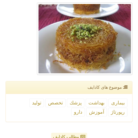
موضوع های كادایف
بیماری
بهداشت
پزشك
تخصص
تولید
رپورتاژ
آموزش
دارو
مطالب کادایف