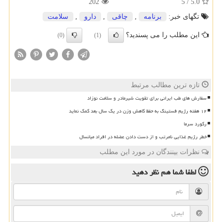
202
5
/
5.0
تگهای خبر:
برنامه
,
چاقی
,
دارو
,
سلامت
این مطلب را می پسندید؟
(0)
(1)
تازه ترین مطالب مرتبط
سفارش های طب ایرانی برای تقویت شیرمادر و سلامت نوزاد
۱۲ هفته رژیم فستینگ به حفظ کاهش وزن در یک سال بعد کمک نماید
رکورد سرما
خطر رژیم غذایی نامرتب و از دست دادن عضله در افراد میانسال
نظرات بینندگان در مورد این مطلب
لطفا شما هم
نظر دهید