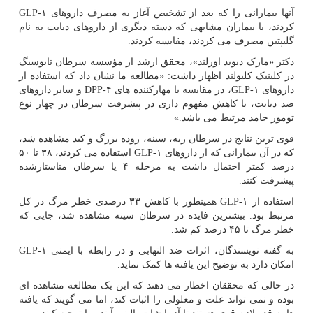
آنها بیمارانی را که بعد از تشخیص آغاز به مصرف داروهای GLP-۱
کردند، با بیماران مشابهی که دسته دیگری از داروهای دیابت به نام
گلیپتین مصرف می کردند، مقایسه کردند.
دکتر «مارک دیوید اورلند»، محقق ارشد از مؤسسه سرطان تایوسیگ
در کلینیک کلیولند اظهار داشت: «مطالعه ما نشان داد که استفاده از
داروهای GLP-۱، در مقایسه با مهارکننده های DPP-۴ و سایر داروهای
ضد دیابت، با کاهش مفهوم داری در پیشرفت سرطان در چهار نوع
تومور جامد مرتبط می باشد.»
قوی ترین نتایج در سرطان ریه، سینه، روده بزرگ و کبد مشاهده شد،
که در آن بیمارانی که از داروهای GLP-۱ استفاده می کردند، ۳۸ تا ۵۰
درصد کمتر احتمال داشت به مرحله ۴ یا سرطان متاستازشده
پیشرفت کنند.
استفاده از GLP-۱ همینطور با کاهش ۳۳ درصدی خطر مرگ در کل
مرتبط بود. بیشترین فایده در سرطان سینه مشاهده شد، جایی که
خطر مرگ تا ۴۵ درصد کم شد.
به گفته نویسندگان، اثرات ضد التهابی و در رابطه با ایمنی GLP-۱
امکان دارد به توضیح این یافته ها کمک نماید.
در حالی که محققان اخطار می دهند که این یک مطالعه مشاهده ای
بوده و نمی تواند علت و معلولی را اثبات کند، اما می گویند که یافته