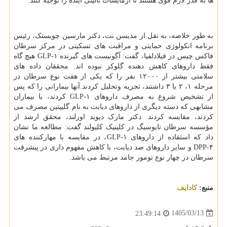
ها به قدر لازم قوی هستند تا آزمایشات بالینی آینده را توجیه کنند.
به طور خلاصه، به نقل از مدیسن نت، دکتر مارسین چویستک، رئیس
برنامه انکولوژی حمایتی و مراقبت های تسکینی در مرکز سرطان
فاکس چیس در فیلادلفیا، گفت: آگونیست های گیرنده GLP-۱ هیچ گاه
فقط داروهای کاهش دهنده گلوکز نبوده اند. محققان داده های
سلامتی بیشتر از ۱۲۰۰۰ نفر را که یکی از هفت نوع سرطان در
مرحله ۱، ۲ یا ۳ داشتند، تجزیه وتحلیل کردند.آنها بیمارانی را که پس
از تشخیص شروع به مصرف داروهای GLP-۱ کردند، با بیماران
مشابهی که دسته دیگری از داروهای دیابت به نام گلیپتین مصرف می
کردند، مقایسه کردند. دکتر مارک دیوید اورلند، محقق ارشد از
مؤسسه سرطان تایوسیگ در کلینیک کلیولند گفت: مطالعه ما نشان
داد که استفاده از داروهای GLP-۱، در مقایسه با مهارکننده های
DPP-۴ و سایر داروهای ضد دیابت، با کاهش مفهوم داری در پیشرفت
سرطان در چهار نوع تومور جامد مرتبط می باشد.
منبع:
كادایف
1405/03/13
23:49:14