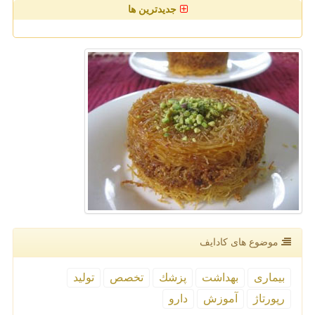
جدیدترین ها
موضوع های كادایف
بیماری
بهداشت
پزشك
تخصص
تولید
رپورتاژ
آموزش
دارو