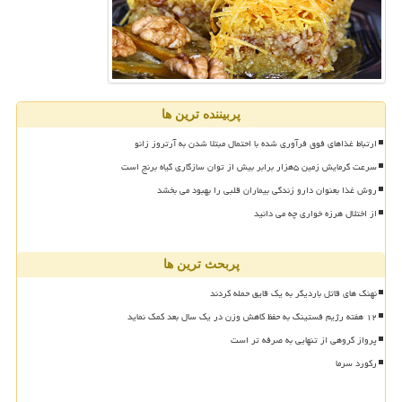
پربیننده ترین ها
ارتباط غذاهای فوق فرآوری شده با احتمال مبتلا شدن به آرتروز زانو
سرعت گرمایش زمین ۵هزار برابر بیش از توان سازگاری گیاه برنج است
روش غذا بعنوان دارو زندگی بیماران قلبی را بهبود می بخشد
از اختلال هرزه خواری چه می دانید
پربحث ترین ها
نهنگ های قاتل باردیگر به یک قایق حمله کردند
۱۲ هفته رژیم فستینگ به حفظ کاهش وزن در یک سال بعد کمک نماید
پرواز گروهی از تنهایی به صرفه تر است
رکورد سرما