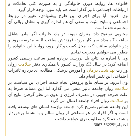
خانواده ها، روابط دورن خانوادگی و به صورت كلی تعاملات و
ارتباطات اجتماعی تاثیر گذار است هم باید مورد توجه قرار گیرد.
وی افزود: آیا برای اجرای این طرح پیشنهادی، تغییر در روابط
اجتماعی و نتایج مثبت و منفی آن هم اندازه گیری و معادل ریالی آن
محاسبه شده است.
محبوبی توضیح داد: بعنوان نمونه در یك خانواده اگر مادر شاغل
ساعت 7 بامداد سر كار برود، فرزندش ساعت 8 به مدرسه برود و
پدر خانواده ساعت 9 به محل كسب و كار برود، روابط این خانواده را
چطور می خواهیم مدیریت نماییم.
وی با اشاره به نتایج یك بررسی درباره تغییر ساعت رسمی كشور
اضافه كرد: در سال 93، وزارت كشور با همكاری دفتر
سلامت
روان
وزارت
بهداشت
،
درمان
و آموزش پزشكی مطالعه ای درباره تاثیرات
اجتماعی این تغییر انجام داد.
وی افزود: بر مبنای نتایج پژوهش انجام شده، اجرای این سیاست بر
سلامت
روان جامعه تاثیر منفی می گذارد اما این مساله صرفا به
علت صرفه جویی در مصرف انرژی و بدون در نظر گرفتن نتایج آن
بر
سلامت
روان افراد جامعه اعمال می گردد.
این جامعه شناس تصریح كرد: جامعه نیازمند انسان های توسعه یافته
است و اگر افراد در هر سطحی از روان سالم و با نشاط برخوردار
باشند، عملكرد مطلوب تری خواهند داشت.
اجتمام*3229* 3063