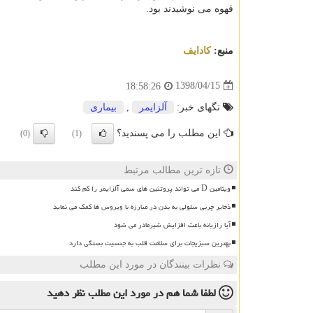
قهوه می نوشیدند بود.
منبع:
كادایف
1398/04/15
18:58:26
تگهای خبر:
آلزایمر
,
بیماری
این مطلب را می پسندید؟
(0)
(1)
تازه ترین مطالب مرتبط
ویتامین D می تواند پروتئین های سمی آلزایمر را کم کند
ذخایر چربی سلولی به بدن در مبارزه با ویروس ها کمک می نماید
آیا رازیانه باعث افزایش شیرمادر می شود
بهترین سبزیجات برای سلامت قلب به جنسیت بستگی دارد
نظرات بینندگان در مورد این مطلب
لطفا شما هم
در مورد این مطلب
نظر دهید