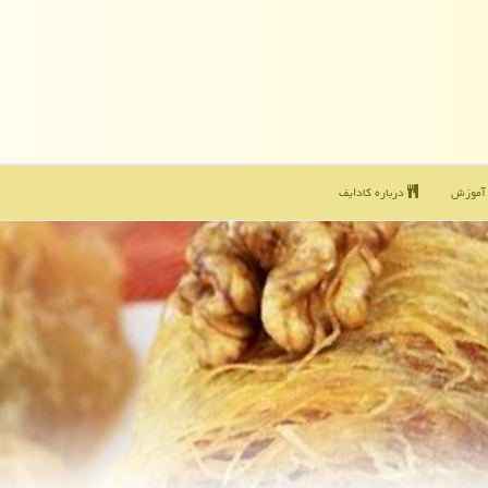
موزش
درباره كادایف