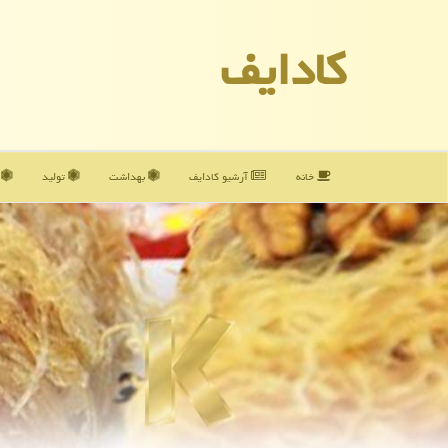
كادایف
خانه
آرشیو كادایف
بهداشت
تولید
آ