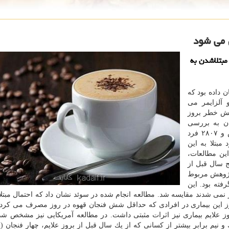
 می شود
مبتلاشدن به
 داده بود كه
آلزایمر می
هش خطر بروز
ان به بررسی
دوباره مطالعه ای كه بر روی ۱۶۲۹ فرد مبتلا به ام. اس و ۲۸۰۷ فرد
و نیز مطالعه ای دیگر بر روی ۱۱۵۹ فرد مبتلا به این
 در این مطالعات،
ج سال قبل از
 پژوهش مربوط
فته بود. این
نمی شدند مقایسه شد. مطالعه انجام شده در سوئد نشان داد كه احتمال مبتل
روز این بیماری در افرادی كه حداقل شش فنجان قهوه در روز مصرف می كردن
هوه بین ۵ تا ۱۰ سال قبل از بروز علایم بیماری نیز اثرات مثبتی داشت. در مطالعه آمریكایی نیز مشخص
 نیم برابر بیشتر از كسانی كه از یك سال قبل از بروز علایم، چهار فنجان (یا