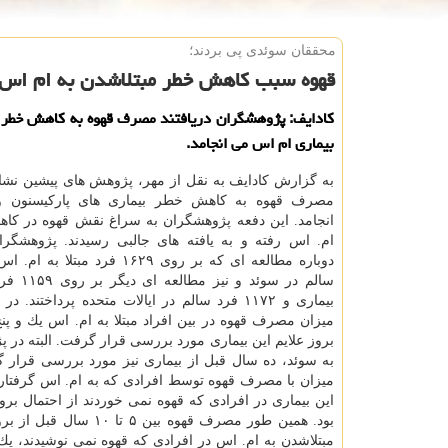
محققان سوئدی پی بردند؛
قهوه سبب كاهش خطر مبتلاشدن به ام اس
كادایف: پژوهشگران دریافتند مصرف قهوه به كاهش خطر 
بیماری ام اس می انجامد.
به گزارش كادایف به نقل از مهر، پژوهش های پیشین نشان
مصرف قهوه به كاهش خطر بیماری های پاركیسنون و 
انجامد. این دفعه پژوهشگران به سراغ نقش قهوه در كا
ام. اس رفته و به یافته های جالبی رسیدند. پژوهشگر
سالم در سوئد 
بیماری و ۱۱۷۲ فرد سالم در ایالات متحده پرداختند.
میزان مصرف قهوه در بین افراد مبتلا به ام. اس یك و پن
بروز علایم این بیماری مورد بررسی قرار گرفت. البته در
به سوئد، ده سال قبل از بیماری نیز مورد بررسی قرار گر
میزان با مصرف قهوه توسط افرادی كه به ام. اس گرفتار 
این بیماری در افرادی كه قهوه نمی خوردند از احتمال ب
بود. همین طور مصرف ق
مبتلاشدن به ام. اس در افرادی كه قهوه نمی نوشیدند، یك و