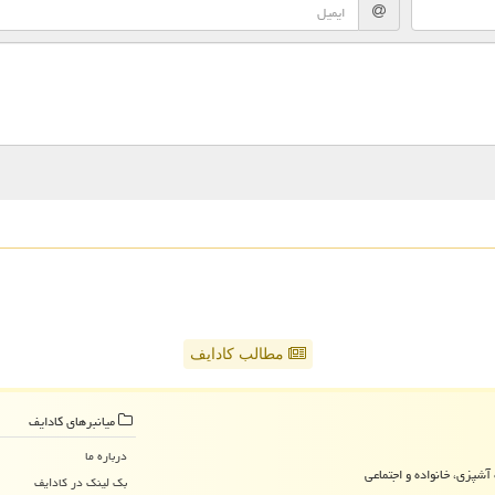
مطالب کادایف
میانبرهای كادایف
درباره ما
آشپزی، خانواده و اجتماعی
بک لینک در كادایف