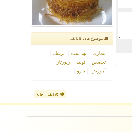
موضوع های كادایف
بیماری
بهداشت
پزشك
تخصص
تولید
رپورتاژ
آموزش
دارو
کادایف - خانه