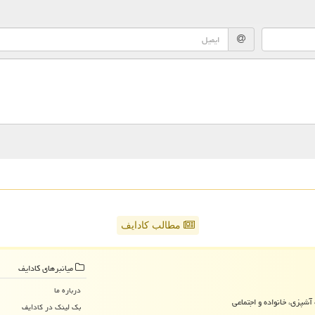
مطالب کادایف
میانبرهای كادایف
درباره ما
آشپزی، خانواده و اجتماعی
بک لینک در كادایف