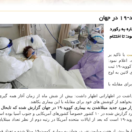
ان
مان جهانی بهداشت (WHO) با اشاره به ركورد
ن به بیماری كووید-19 اعلام نمود: تا اختتام
شت
با تاکید بر
 تشدید شده، اعلام نمود:
بالاترین رکورد آمار روزانه موارد جدید مبتلاشدن به بیماری کووید-۱۹ ثبت
لاتین به اوج
ای مقابله با
اشت در اظهاراتی اظهار داشت: بیش از شش ماه از زمان آغاز همه گیری 
روز یک شنبه بیش از ۱۳۶ هزار مورد جدید مبتلاشدن به بیماری کووید-۱۹ در جهان گزارش ش
برزیل حالا یکی از کانون های اصلی همه گیری بیماری کووید-۱۹ است که بعد از ایالات متحده آمریکا در رتبه دوم از نظر تعداد م
به گزارش کادایف به نقل از ژاپن تودی، طبق تازه ترین آمارها بیش از هفت میلیون نفر در جهان به بیمار