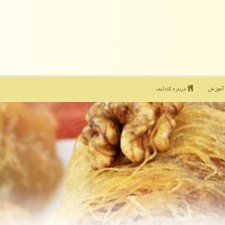
موزش
درباره كادایف