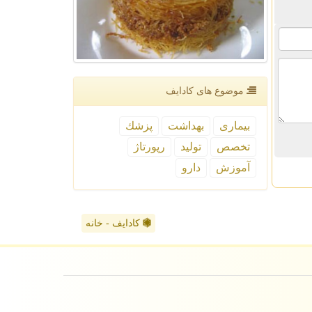
موضوع های كادایف
بیماری
بهداشت
پزشك
تخصص
تولید
رپورتاژ
آموزش
دارو
کادایف - خانه