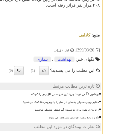
۴۰۸ هزار نفر فراتر رفته است.
منبع:
كادایف
1399/03/20
14:27:39
تگهای خبر:
بهداشت
,
بیماری
این مطلب را می پسندید؟
(0)
(1)
تازه ترین مطالب مرتبط
ویتامین D می تواند پروتئین های سمی آلزایمر را کم کند
ذخایر چربی سلولی به بدن در مبارزه با ویروس ها کمک می نماید
زائرین اربعین برای نوشیدن آب منتظر تشنگی نباشند
آیا رازیانه باعث افزایش شیرمادر می شود
نظرات بینندگان در مورد این مطلب