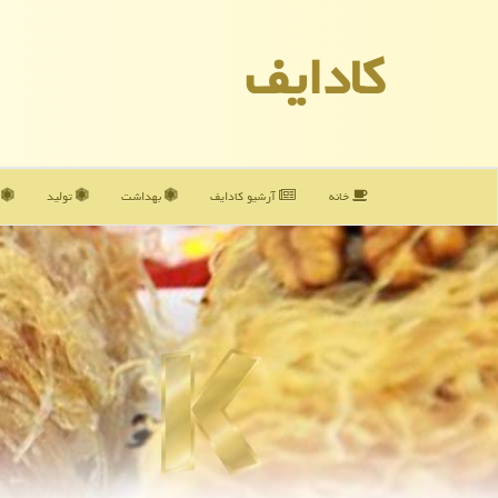
كادایف
خانه
آرشیو كادایف
بهداشت
تولید
آ