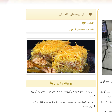
لینک دوستان كادایف
فیش حج
قیمت بیسیم کنوود
بیماری
پربیننده ترین ها
ارتباط غذاهای فوق فرآوری شده با احتمال مبتلا شدن به آرتروز
ده که تابحال بیشترین
زانو
بتلایان به این
سرعت گرمایش زمین ۵هزار برابر بیش از توان سازگاری گیاه
برنج است
ی کووید-۱۹ مبتلا شده و تعداد فوتی ها از