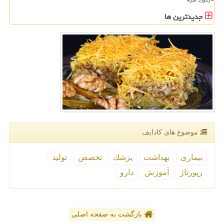
جدیدترین ها
موضوع های كادایف
بیماری
بهداشت
پزشك
تخصص
تولید
رپورتاژ
آموزش
دارو
بازگشت به صفحه اصلی