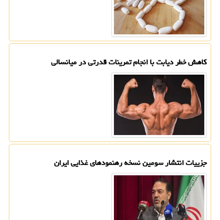
کاهش خطر دیابت با انجام تمرینات قدرتی در میانسالی
جزییات انتشار سومین نسخه رهنمودهای غذایی ایران