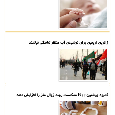
زائرین اربعین برای نوشیدن آب منتظر تشنگی نباشند
کمبود ویتامین B۱۲ ممکنست روند زوال مغز را افزایش دهد